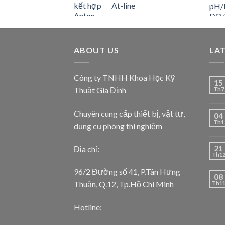
At-line
ABOUT US
LA
Công ty TNHH Khoa Học Kỹ
15
Thuật Gia Định
Th7
Chuyên cung cấp thiết bị, vật tư,
04
Th1
dụng cụ phòng thí nghiệm
21
Địa chỉ:
Th1
96/2 Đường số 41, P.Tân Hưng
08
Thuận, Q.12, Tp.Hồ Chí Minh
Th1
Hotline: