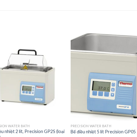
Add to
Add 
Wishlist
Wishl
SION WATER BATH
PRECISION WATER BATH
ều nhiệt 2 lít, Precision GP2S (loại
Bể điều nhiệt 5 lít Precision GP05
)