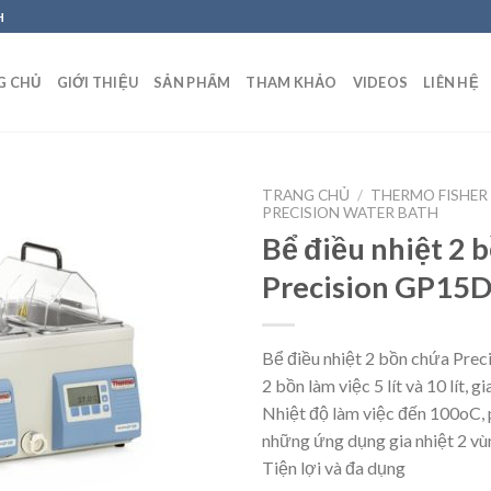
H
G CHỦ
GIỚI THIỆU
SẢN PHẨM
THAM KHẢO
VIDEOS
LIÊN HỆ
TRANG CHỦ
/
THERMO FISHER 
PRECISION WATER BATH
Bể điều nhiệt 2 
Precision GP15
Add to
Wishlist
Bể điều nhiệt 2 bồn chứa Pre
2 bồn làm việc 5 lít và 10 lít, gi
Nhiệt độ làm việc đến 100oC, 
những ứng dụng gia nhiệt 2 vù
Tiện lợi và đa dụng