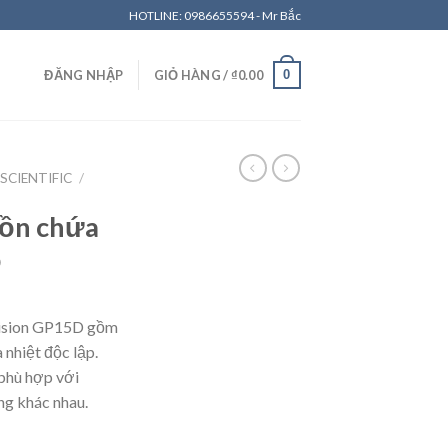
HOTLINE: 0986655594 - Mr Bắc
0
ĐĂNG NHẬP
GIỎ HÀNG /
₫
0.00
SCIENTIFIC
/
bồn chứa
D
cision GP15D gồm
a nhiệt độc lập.
phù hợp với
ng khác nhau.