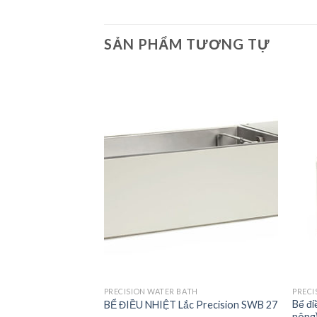
SẢN PHẨM TƯƠNG TỰ
Add to
Add to
Wishlist
Wishlist
ATH
PRECISION WATER BATH
PRECI
Bể đi
c Precision SWB15
BỂ ĐIỀU NHIỆT Lắc Precision SWB 27
nông