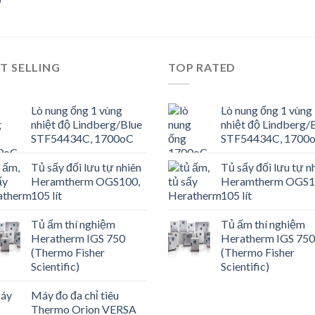
T SELLING
TOP RATED
Lò nung ống 1 vùng
Lò nung ống 1 vùng
nhiệt độ Lindberg/Blue
nhiệt độ Lindberg/
STF54434C, 1700oC
STF54434C, 1700
Tủ sấy đối lưu tự nhiên
Tủ sấy đối lưu tự n
Heramtherm OGS100,
Heramtherm OGS1
105 lít
105 lít
Tủ ấm thí nghiệm
Tủ ấm thí nghiệm
Heratherm IGS 750
Heratherm IGS 750
(Thermo Fisher
(Thermo Fisher
Scientific)
Scientific)
Máy đo đa chỉ tiêu
Thermo Orion VERSA