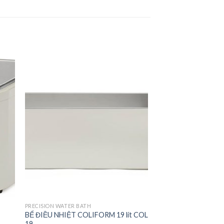
to
Add to
ist
Wishlist
PRECISION WATER BATH
BỂ ĐIỀU NHIỆT COLIFORM 19 lít COL
19