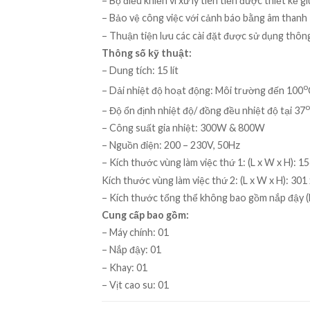
– Bộ điều khiển vi xử lý tiên tiến được thiết kế
– Bảo vệ công việc với cảnh báo bằng âm thanh
– Thuận tiện lưu các cài đặt được sử dụng thôn
Thông số kỹ thuật:
– Dung tích: 15 lít
o
– Dải nhiệt độ hoạt động: Môi trường đến 100
o
– Độ ổn định nhiệt độ/ đồng đều nhiệt độ tại 37
– Công suất gia nhiệt: 300W & 800W
– Nguồn điện: 200 – 230V, 50Hz
– Kích thước vùng làm việc thứ 1: (L x W x H): 1
Kích thước vùng làm việc thứ 2: (L x W x H): 30
– Kích thước tổng thể không bao gồm nắp đậy (
Cung cấp bao gồm:
– Máy chính: 01
– Nắp đậy: 01
– Khay: 01
– Vịt cao su: 01