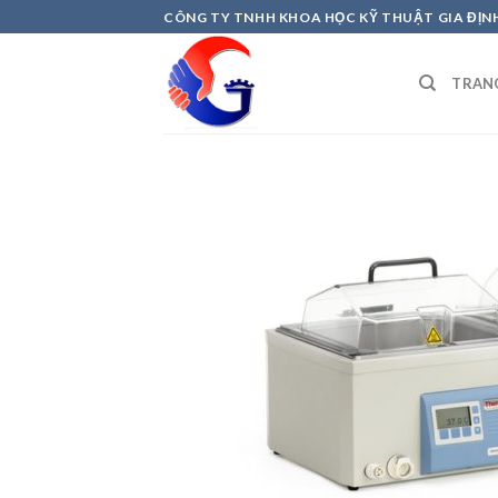
Skip
CÔNG TY TNHH KHOA HỌC KỸ THUẬT GIA ĐỊN
to
content
TRAN