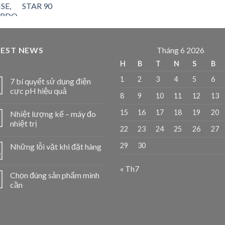
STAR 90
TEST NEWS
Tháng 6 2026
H
B
T
N
S
B
1
2
3
4
5
6
7 bí quyết sử dụng điện
cực pH hiệu quả
8
9
10
11
12
13
15
16
17
18
19
20
Nhiệt lượng kế – máy đo
nhiệt trị
22
23
24
25
26
27
29
30
Những lỗi vặt khi đặt hàng
2
« Th7
Chọn đúng sản phẩm mình
1
cần