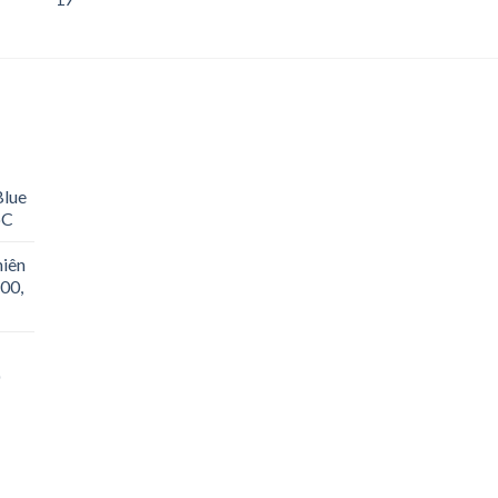
Blue
oC
hiên
00,