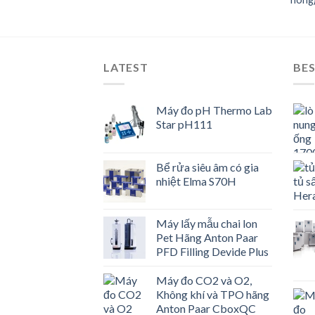
LATEST
BES
Máy đo pH Thermo Lab
Star pH111
Bể rửa siêu âm có gia
nhiệt Elma S70H
Máy lấy mẫu chai lon
Pet Hãng Anton Paar
PFD Filling Devide Plus
Máy đo CO2 và O2,
Không khí và TPO hãng
Anton Paar CboxQC