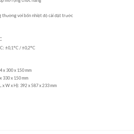
 giúp mở rộng chức năng
g thường với bốn nhiệt độ cài đặt trước
C
C: ±0,1°C / ±0,2°C
54 x 300 x 150 mm
1 x 330 x 150 mm
L x W x H): 392 x 587 x 233 mm