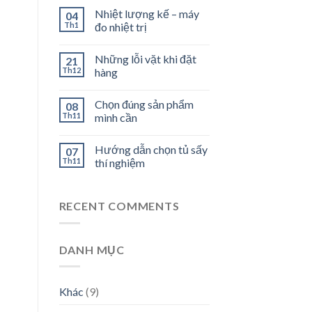
Nhiệt lượng kế – máy
04
Th1
đo nhiệt trị
Những lỗi vặt khi đặt
21
Th12
hàng
Chọn đúng sản phẩm
08
Th11
mình cần
Hướng dẫn chọn tủ sấy
07
Th11
thí nghiệm
RECENT COMMENTS
DANH MỤC
Khác
(9)