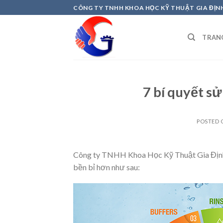
Skip
CÔNG TY TNHH KHOA HỌC KỸ THUẬT GIA ĐỊN
to
content
TRAN
7 bí quyết s
POSTED
Công ty TNHH Khoa Học Kỹ Thuật Gia Định x
bền bỉ hơn như sau: