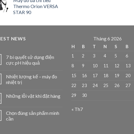
Máy đo đa chỉ tiêu
Thermo Orion VERSA
STAR 90
TEST NEWS
Tháng 6 2026
H
B
T
N
S
B
1
2
3
4
5
6
7 bí quyết sử dụng điện
cực pH hiệu quả
8
9
10
11
12
13
15
16
17
18
19
20
Nhiệt lượng kế – máy đo
nhiệt trị
22
23
24
25
26
27
29
30
Những lỗi vặt khi đặt hàng
2
« Th7
Chọn đúng sản phẩm mình
1
cần