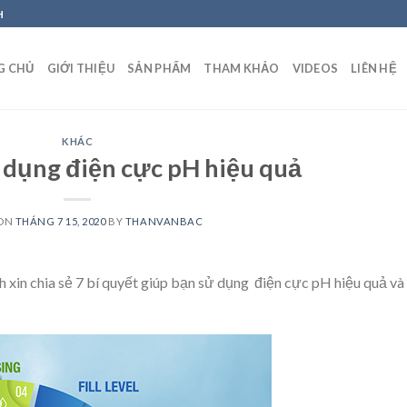
H
G CHỦ
GIỚI THIỆU
SẢN PHẨM
THAM KHẢO
VIDEOS
LIÊN HỆ
KHÁC
ử dụng điện cực pH hiệu quả
 ON
THÁNG 7 15, 2020
BY
THANVANBAC
in chia sẻ 7 bí quyết giúp bạn sử dụng điện cực pH hiệu quả và