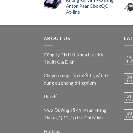
Anton Paar CboxQC
At-line
ABOUT US
LA
Công ty TNHH Khoa Học Kỹ
15
Thuật Gia Định
Th7
Chuyên cung cấp thiết bị, vật tư,
04
Th1
dụng cụ phòng thí nghiệm
21
Địa chỉ:
Th1
96/2 Đường số 41, P.Tân Hưng
08
Thuận, Q.12, Tp.Hồ Chí Minh
Th1
Hotline: