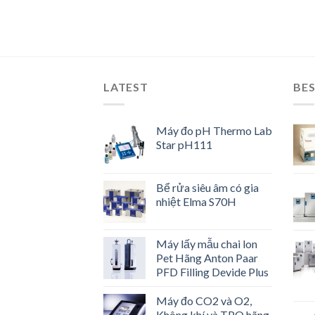
LATEST
BES
Máy đo pH Thermo Lab
Star pH111
Bể rửa siêu âm có gia
nhiệt Elma S70H
Máy lấy mẫu chai lon
Pet Hãng Anton Paar
PFD Filling Devide Plus
Máy đo CO2 và O2,
Không khí và TPO hãng