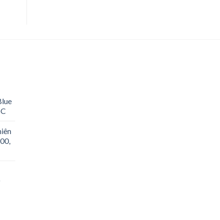
Blue
oC
hiên
00,