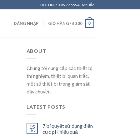
HOTLINE: 0986655594 - Mr Bắc
0
ĐĂNG NHẬP
GIỎ HÀNG /
₫
0.00
ABOUT
Chúng tôi cung cấp các thiết bị
thí nghiệm, thiết bị quan trắc,
một số thiết bị trong giám sát
dây chuyền.
LATEST POSTS
7 bí quyết sử dụng điện
15
Th7
cực pH hiệu quả