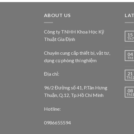
ABOUT US
LA
Công ty TNHH Khoa Học Kỹ
15
Thuật Gia Định
Th7
Chuyên cung cấp thiết bị, vật tư,
04
Th1
dụng cụ phòng thí nghiệm
21
Địa chỉ:
Th1
96/2 Đường số 41, P.Tân Hưng
08
Thuận, Q.12, Tp.Hồ Chí Minh
Th1
Hotline:
0986655594