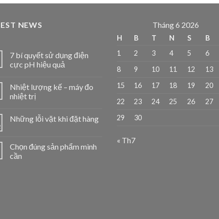
TEST NEWS
Tháng 6 2026
H
B
T
N
S
B
1
2
3
4
5
6
7 bí quyết sử dụng điện
cực pH hiệu quả
8
9
10
11
12
13
15
16
17
18
19
20
Nhiệt lượng kế – máy đo
nhiệt trị
22
23
24
25
26
27
29
30
Những lỗi vặt khi đặt hàng
2
« Th7
Chọn đúng sản phẩm mình
1
cần