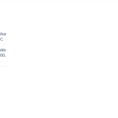
Blue
oC
hiên
00,