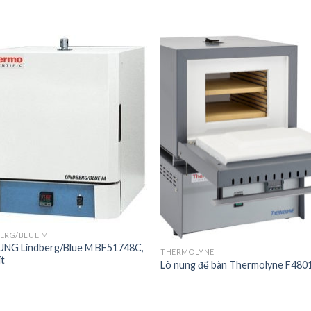
Add to
Add 
Wishlist
Wishl
ERG/BLUE M
UNG Lindberg/Blue M BF51748C,
THERMOLYNE
ít
Lò nung để bàn Thermolyne F480