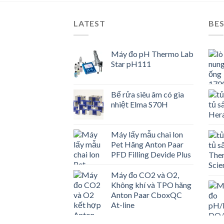
LATEST
BES
Máy đo pH Thermo Lab
Star pH111
Bể rửa siêu âm có gia
nhiệt Elma S70H
Máy lấy mẫu chai lon
Pet Hãng Anton Paar
PFD Filling Devide Plus
Máy đo CO2 và O2,
Không khí và TPO hãng
Anton Paar CboxQC
At-line