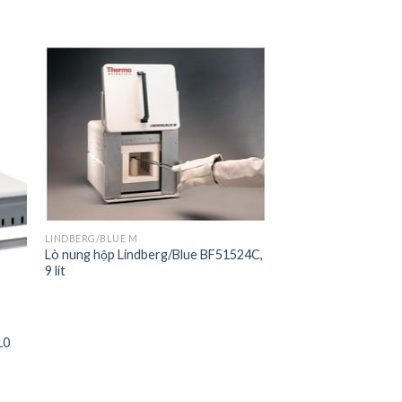
to
Add to
ist
Wishlist
LINDBERG/BLUE M
Lò nung hộp Lindberg/Blue BF51524C,
9 lít
10