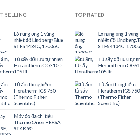
T SELLING
TOP RATED
Lò nung ống 1 vùng
Lò nung ống 1 vùng
nhiệt độ Lindberg/Blue
nhiệt độ Lindberg/
STF54434C, 1700oC
STF54434C, 1700
Tủ sấy đối lưu tự nhiên
Tủ sấy đối lưu tự n
Heramtherm OGS100,
Heramtherm OGS1
105 lít
105 lít
Tủ ấm thí nghiệm
Tủ ấm thí nghiệm
Heratherm IGS 750
Heratherm IGS 750
(Thermo Fisher
(Thermo Fisher
Scientific)
Scientific)
Máy đo đa chỉ tiêu
Thermo Orion VERSA
STAR 90