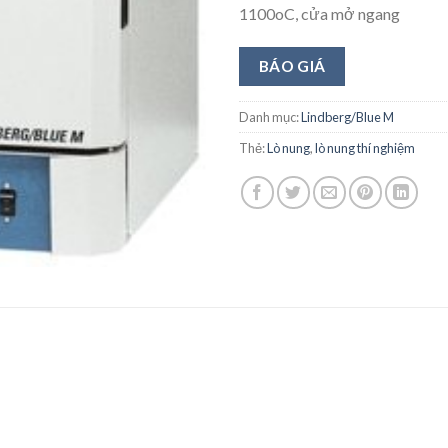
1100oC, cửa mở ngang
BÁO GIÁ
Danh mục:
Lindberg/Blue M
Thẻ:
Lò nung
,
lò nung thí nghiệm