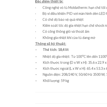
Đặc điểm thiết bị:
· Công nghệ vỏ tủ Moldatherm: hạn chế tối đa 
· Bộ vi điều khiển PID với màn hình đèn LED hiển 
· Có chế độ bảo vệ quá nhiệt
· Kiểm soát tốc độ gia nhiệt hạn chế shock nh
· Có cổng thông gió và thoát ẩm
· Không gia nhiệt khi cửa tủ đang mở
Thông số kỹ thuật:
–
Thể tích: 18,4 lít
o
– Nhiệt độ gia nhiệt: Từ 100
C lên đến 1100
– Kích thước trong (D x W x H): 35.6 x 22.9 x
– Kích thước ngoài (L x W x H): 65.4 x 53.3 x 
– Nguồn điện: 208/240 V, 50/60 Hz 3500 W, 
– Khối lượng: 59 kg