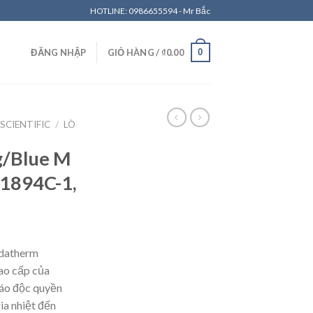
HOTLINE: 0986655594 - Mr Bắc
0
ĐĂNG NHẬP
GIỎ HÀNG /
₫
0.00
SCIENTIFIC
/
LÒ
g/Blue M
1894C-1,
ldatherm
ao cấp của
 áo độc quyền
gia nhiệt đến