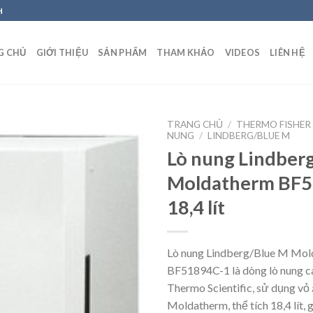
H
G CHỦ
GIỚI THIỆU
SẢN PHẨM
THAM KHẢO
VIDEOS
LIÊN HỆ
TRANG CHỦ
/
THERMO FISHER 
NUNG
/
LINDBERG/BLUE M
Lò nung Lindber
Moldatherm BF5
Add to
Wishlist
18,4 lít
Lò nung Lindberg/Blue M Mo
BF51894C-1 là dòng lò nung c
Thermo Scientific, sử dụng vỏ
Moldatherm, thể tích 18,4 lít, 