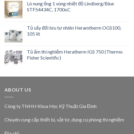
Lò nung ống 1 vùng nhiệt độ Lindberg/Blue
STF54434C, 1700oC
Tủ sấy đối lưu tự nhiên Heramtherm OGS100,
105 lít
Tủ ấm thí nghiệm Heratherm IGS 750 (Thermo
Fisher Scientific)
ABOUT US
Công ty TNHH Khoa Học Kỹ Thuật Gia Định
Chuyên cung cấp thiết bị, vật tư, dụng cụ phòng thí nghiệm
Địa chỉ: