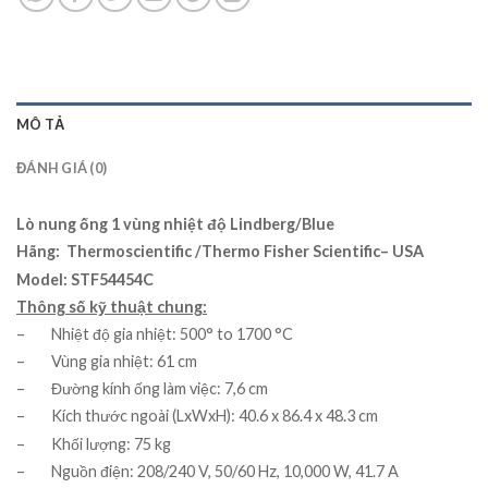
MÔ TẢ
ĐÁNH GIÁ (0)
Lò nung ống 1 vùng nhiệt độ Lindberg/Blue
Hãng: Thermoscientific /Thermo Fisher Scientific– USA
Model: STF54454C
Thông số kỹ thuật chung:
– Nhiệt độ gia nhiệt: 500° to 1700 °C
– Vùng gia nhiệt: 61 cm
– Đường kính ống làm việc: 7,6 cm
– Kích thước ngoài (LxWxH): 40.6 x 86.4 x 48.3 cm
– Khối lượng: 75 kg
– Nguồn điện: 208/240 V, 50/60 Hz, 10,000 W, 41.7 A