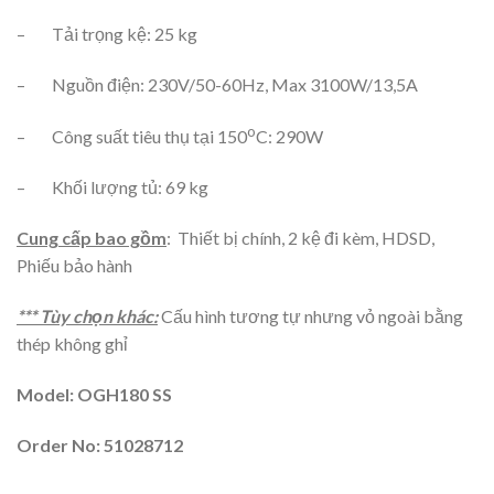
– Tải trọng kệ: 25 kg
– Nguồn điện: 230V/50-60Hz, Max 3100W/13,5A
o
– Công suất tiêu thụ tại 150
C: 290W
– Khối lượng tủ: 69 kg
Cung cấp bao gồm
: Thiết bị chính, 2 kệ đi kèm, HDSD,
Phiếu bảo hành
*** Tùy chọn khác:
Cấu hình tương tự nhưng vỏ ngoài bằng
thép không ghỉ
Model: OGH180 SS
Order No: 51028712