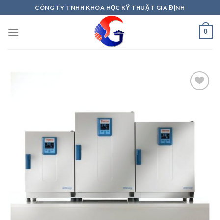
Skip
CÔNG TY TNHH KHOA HỌC KỸ THUẬT GIA ĐỊNH
to
content
0
Add to
Wishlist