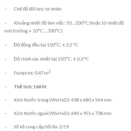
– Chế độ đối lưu: tự nhiên
o
– Khoảng nhiệt độ làm việc: 50…330
C (hoặc từ nhiệt độ
o
o
môi trường + 10
C….330
C)
o
– Độ đồng đều tại 150
C: ± 2,5 °C
o
– Độ chính xác nhiệt tại 150
C: ± 0,3 °C
2
– Footprint: 0,47 m
–
Thể tích: 168 lít
– Kích thước trong (WxHxD): 438 x 680 x 564 mm
– Kích thước ngoài (WxHxD): 640 x 955 x 738 mm
– Số kệ cung cấp/tối đa: 2/19