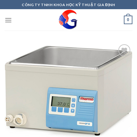
Skip
CÔNG TY TNHH KHOA HỌC KỸ THUẬT GIA ĐỊNH
to
content
0
Add to
Wishlist