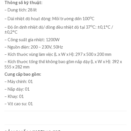
Thông số kỹ thuật:
– Dung tích: 28 lít
o
– Dải nhiệt độ hoạt động: Môi trường đến 100
C
o
– Độ ổn định nhiệt độ/ đồng đều nhiệt độ tại 37
C: ±0,1°C /
±0,2°C
– Công suất gia nhiệt: 1200W
– Nguồn điện: 200 – 230V, 50Hz
– Kích thước vùng làm việc (L x W x H): 297 x 500 x 200 mm
– Kích thước tổng thể không bao gồm nắp đậy (L x W x H): 392 x
555 x 282 mm
Cung cấp bao gồm:
– Máy chính: 01
– Nắp đậy: 01
– Khay: 01
– Vịt cao su: 01